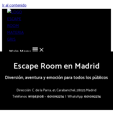
Ir al contenido
Main Menu
Escape Room en Madrid
Diversión, aventura y emoción para todos los públicos
Dirección: C. de la Parra, 41, Carabanchel, 28025 Madrid
Teléfonos:
911563108
—
601092274
| WhatsApp:
601092274