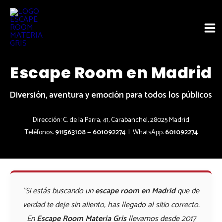
Ir
Mai
al
Me
contenido
Escape Room en Madrid
Diversión, aventura y emoción para todos los públicos
Dirección: C. de la Parra, 41, Carabanchel, 28025 Madrid
Teléfonos:
911563108
—
601092274
| WhatsApp:
601092274
"Si estás buscando un
escape room en Madrid
que de
verdad te deje sin aliento, has llegado al sitio correcto.
En
Escape Room Materia Gris
llevamos desde 2017