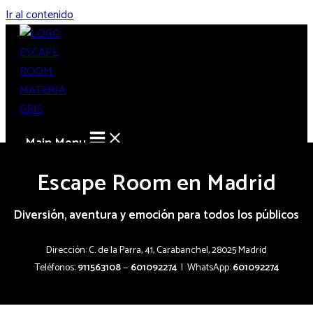
Ir al contenido
Main Menu
Escape Room en Madrid
Diversión, aventura y emoción para todos los públicos
Dirección: C. de la Parra, 41, Carabanchel, 28025 Madrid
Teléfonos:
911563108
—
601092274
| WhatsApp:
601092274