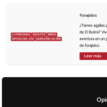
Forajidos
¿Tienes agallas 
de El Buitre? Viv
2-7 PERSONAS
ADULTOS
NIÑOS
aventura en un 
DIFICULTAD: 7/10
DURACIÓN: 60 MIN
de forajidos.
Leer más
Opi