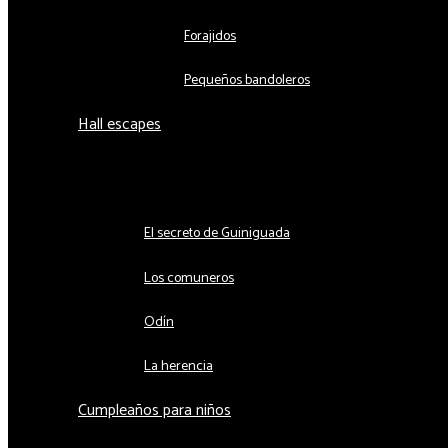
Forajidos
Pequeños bandoleros
Hall escapes
Alternar menú
El secreto de Guiniguada
Los comuneros
Odín
La herencia
Cumpleaños para niños