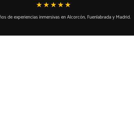
★★★★★
os de experiencias inmersivas en Alcorcón, Fuenlabrada y Madrid.