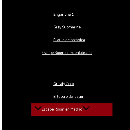
Engancha 2
Grey Submarine
El aula de botánica
Escape Room en Fuenlabrada
Alternar menú
Gravity Zero
El tesoro de Jassim
Escape Room en Madrid
Alternar menú