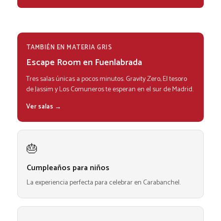
TAMBIÉN EN MATERIA GRIS
Escape Room en Fuenlabrada
Tres salas únicas a pocos minutos. Gravity Zero, El tesoro
de Jassim y Los Comuneros te esperan en el sur de Madrid.
Ver salas →
🎂
Cumpleaños para niños
La experiencia perfecta para celebrar en Carabanchel.