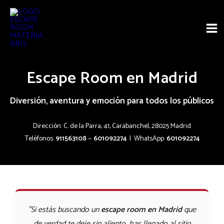
Ir
Mai
al
Me
contenido
Escape Room en Madrid
Diversión, aventura y emoción para todos los públicos
Dirección: C. de la Parra, 41, Carabanchel, 28025 Madrid
Teléfonos:
911563108
—
601092274
| WhatsApp:
601092274
"Si estás buscando un
escape room en Madrid
que
de verdad te deje sin aliento, has llegado al sitio